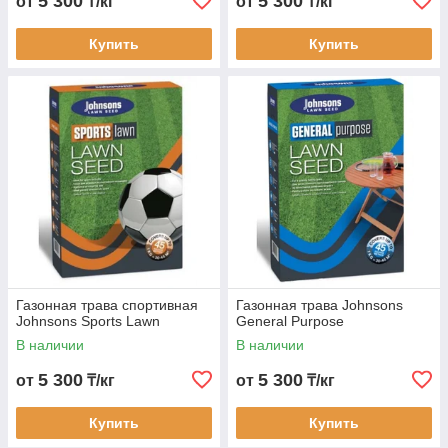
5 300
5 300
от
₸/кг
от
₸/кг
Купить
Купить
Газонная трава спортивная
Газонная трава Johnsons
Johnsons Sports Lawn
General Purpose
В наличии
В наличии
5 300
5 300
от
₸/кг
от
₸/кг
Купить
Купить